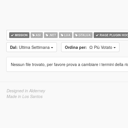
MISSION
ASI
.NET
LUA
GTALUA
RAGE PLUGIN HO
Dal:
Ultima Settimana
Ordina per:
Più Votato
Nessun file trovato, per favore prova a cambiare i termini della ri
Designed in Alderney
Made in Los Santos