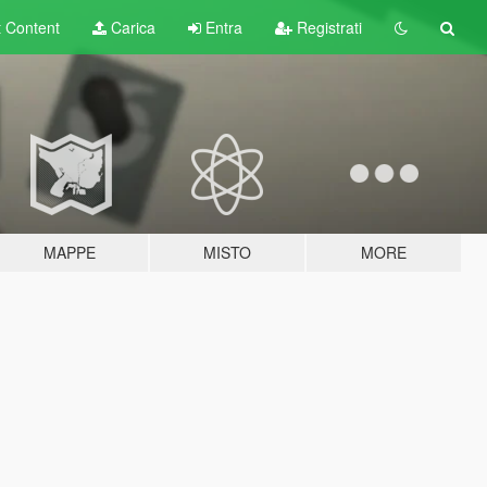
t
Content
Carica
Entra
Registrati
MAPPE
MISTO
MORE