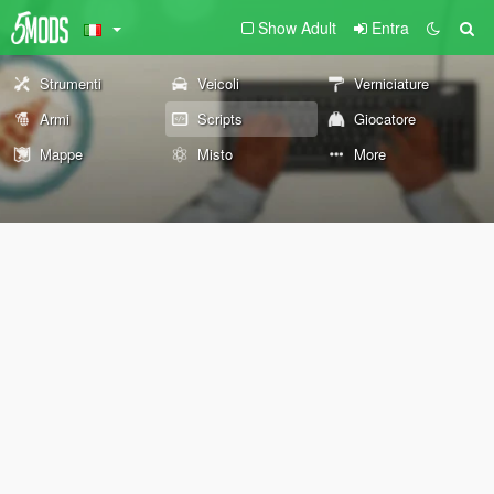
Show Adult
Entra
Strumenti
Veicoli
Verniciature
Armi
Scripts
Giocatore
Mappe
Misto
More