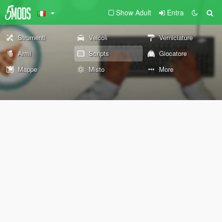
Show Adult
Entra
Strumenti
Veicoli
Verniciature
Armi
Scripts
Giocatore
Mappe
Misto
More