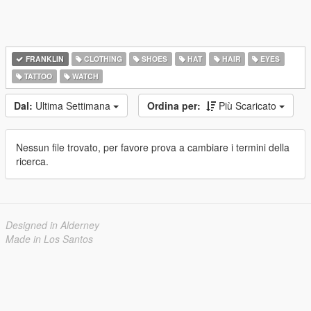
FRANKLIN
CLOTHING
SHOES
HAT
HAIR
EYES
TATTOO
WATCH
Dal:
Ultima Settimana
Ordina per:
Più Scaricato
Nessun file trovato, per favore prova a cambiare i termini della
ricerca.
Designed in Alderney
Made in Los Santos