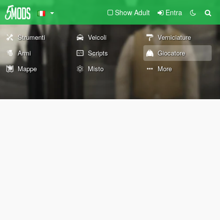
Show Adult
Entra
Strumenti
Veicoli
Verniciature
Armi
Scripts
Giocatore
Mappe
Misto
More