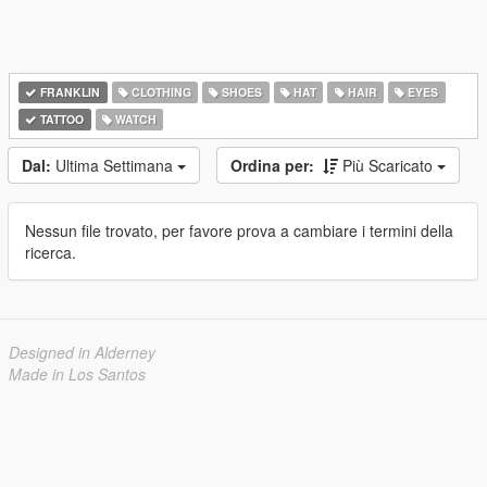
FRANKLIN
CLOTHING
SHOES
HAT
HAIR
EYES
TATTOO
WATCH
Dal:
Ultima Settimana
Ordina per:
Più Scaricato
Nessun file trovato, per favore prova a cambiare i termini della
ricerca.
Designed in Alderney
Made in Los Santos