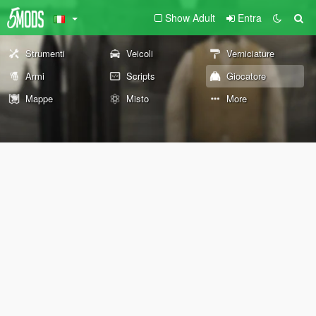
Show Adult
Entra
Strumenti
Veicoli
Verniciature
Armi
Scripts
Giocatore
Mappe
Misto
More