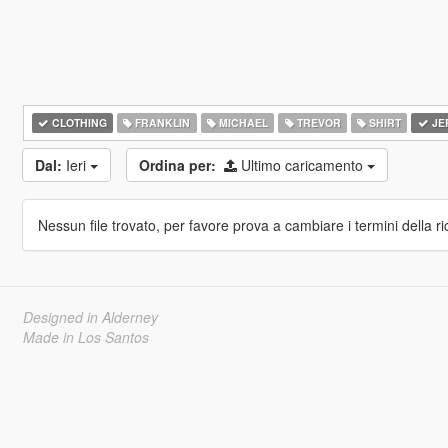
CLOTHING
FRANKLIN
MICHAEL
TREVOR
SHIRT
JE
Dal:
Ieri
Ordina per:
Ultimo caricamento
Nessun file trovato, per favore prova a cambiare i termini della ri
Designed in Alderney
Made in Los Santos