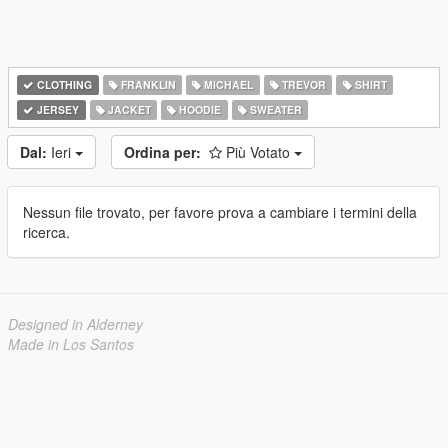
CLOTHING
FRANKLIN
MICHAEL
TREVOR
SHIRT
JERSEY
JACKET
HOODIE
SWEATER
Dal:
Ieri
Ordina per:
Più Votato
Nessun file trovato, per favore prova a cambiare i termini della
ricerca.
Designed in Alderney
Made in Los Santos