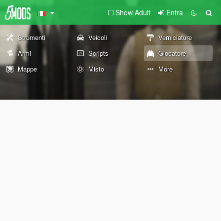
Show Adult
Entra
Strumenti
Veicoli
Verniciature
Armi
Scripts
Giocatore
Mappe
Misto
More