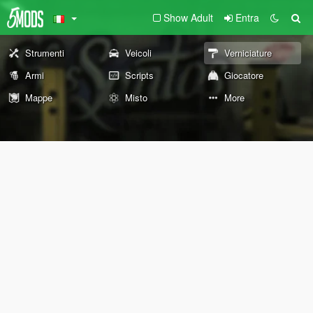
Show Adult
Entra
Strumenti
Veicoli
Verniciature
Armi
Scripts
Giocatore
Mappe
Misto
More