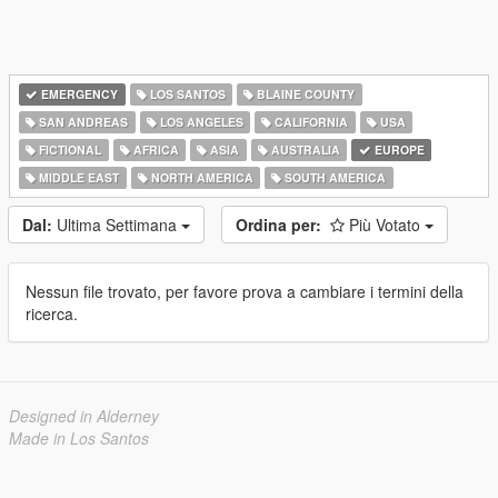
EMERGENCY
LOS SANTOS
BLAINE COUNTY
SAN ANDREAS
LOS ANGELES
CALIFORNIA
USA
FICTIONAL
AFRICA
ASIA
AUSTRALIA
EUROPE
MIDDLE EAST
NORTH AMERICA
SOUTH AMERICA
Dal:
Ultima Settimana
Ordina per:
Più Votato
Nessun file trovato, per favore prova a cambiare i termini della
ricerca.
Designed in Alderney
Made in Los Santos