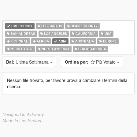
EMERGENCY
LOS SANTOS
BLAINE COUNTY
SAN ANDREAS
LOS ANGELES
CALIFORNIA
USA
FICTIONAL
AFRICA
ASIA
AUSTRALIA
EUROPE
MIDDLE EAST
NORTH AMERICA
SOUTH AMERICA
Dal:
Ultima Settimana
Ordina per:
Più Votato
Nessun file trovato, per favore prova a cambiare i termini della
ricerca.
Designed in Alderney
Made in Los Santos