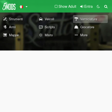
Show Adult
Entra
Strumenti
Veicoli
Verniciature
Armi
Scripts
Giocatore
Mappe
Misto
More