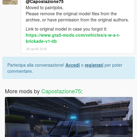
@Capostazione75
Moved to paintjobs.
Please remove the original model files from the
archive, or have permission from the original authors.
Link to original model in case you forgot it:
https://www.gta5-mods.com/vehicles/s-w-a-t-
brickade-v1-0b
28 aprile 2018
Partecipa alla conversazione!
Accedi
o
registrati
per poter
commentare.
More mods by
Capostazione75
: