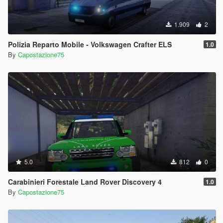
1.909
2
Polizia Reparto Mobile - Volkswagen Crafter ELS
1.0
By
Capostazione75
5.0
812
0
Carabinieri Forestale Land Rover Discovery 4
1.0
By
Capostazione75