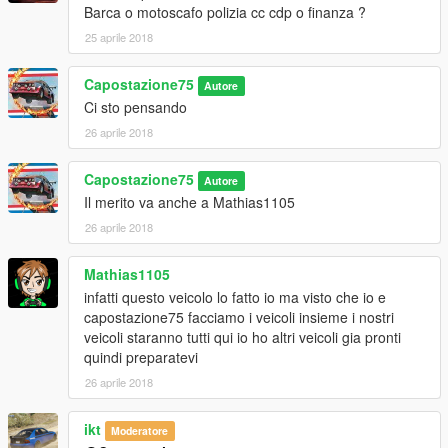
Barca o motoscafo polizia cc cdp o finanza ?
25 aprile 2018
Capostazione75
Autore
Ci sto pensando
26 aprile 2018
Capostazione75
Autore
Il merito va anche a Mathias1105
26 aprile 2018
Mathias1105
infatti questo veicolo lo fatto io ma visto che io e
capostazione75 facciamo i veicoli insieme i nostri
veicoli staranno tutti qui io ho altri veicoli gia pronti
quindi preparatevi
26 aprile 2018
ikt
Moderatore