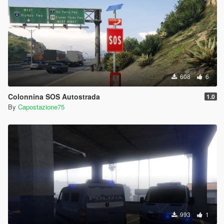
608
6
Colonnina SOS Autostrada
1.0
By
Capostazione75
993
1