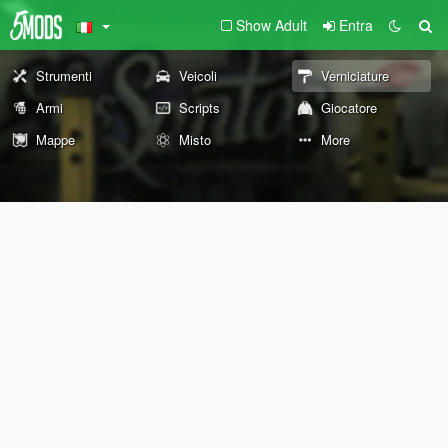
Show Adult
Entra
Strumenti
Veicoli
Verniciature
Armi
Scripts
Giocatore
Mappe
Misto
More