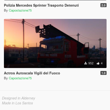
Polizia Mercedes Sprinter Trasporto Detenuti
2.0
By
Capostazione75
952
4
Actros Autoscala Vigili del Fuoco
1.0
By
Capostazione75
Designed in Alderney
Made in Los Santos