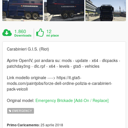
1.860
12
Downloads
mi piace
Carabinieri G.I.S. (Riot)
Aprire OpenIV, poi andara su: mods - update - x64 - dlcpacks -
patchday3ng - dlc.rpf - x64 - levels - gta5 - vehicles
Link modello originale ----> https://it.gta5-
mods.com/paintjobs/forze-dell-ordine-polizia-e-carabinieri-
pack-veicoli
Original model:
Emergency Brickade [Add-On / Replace]
EMERGENCY
25 aprile 2018
Primo Caricamento: