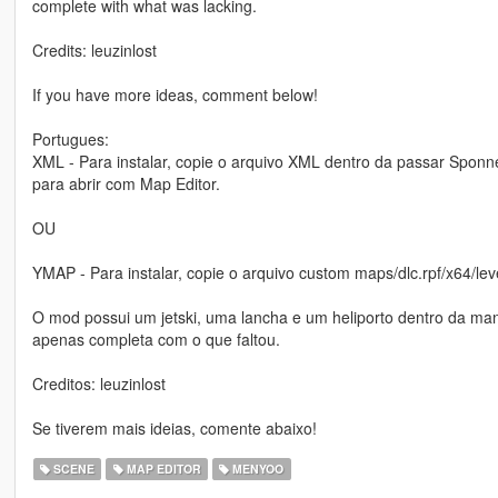
complete with what was lacking.
Credits: leuzinlost
If you have more ideas, comment below!
Portugues:
XML - Para instalar, copie o arquivo XML dentro da passar Sponn
para abrir com Map Editor.
OU
YMAP - Para instalar, copie o arquivo custom maps/dlc.rpf/x64/le
O mod possui um jetski, uma lancha e um heliporto dentro da man
apenas completa com o que faltou.
Creditos: leuzinlost
Se tiverem mais ideias, comente abaixo!
SCENE
MAP EDITOR
MENYOO