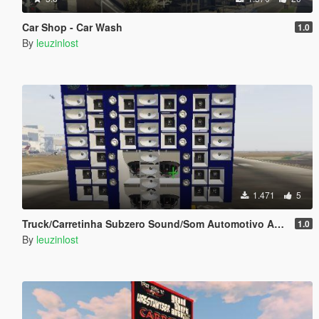
Car Shop - Car Wash
1.0
By
leuzinlost
1.471
5
Truck/Carretinha Subzero Sound/Som Automotivo Add-on
1.0
By
leuzinlost