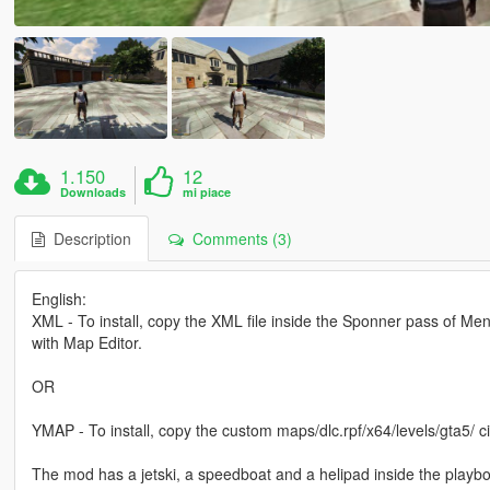
1.150
12
Downloads
mi piace
Description
Comments (3)
English:
XML - To install, copy the XML file inside the Sponner pass of Meny
with Map Editor.
OR
YMAP - To install, copy the custom maps/dlc.rpf/x64/levels/gta5/ c
The mod has a jetski, a speedboat and a helipad inside the playbo