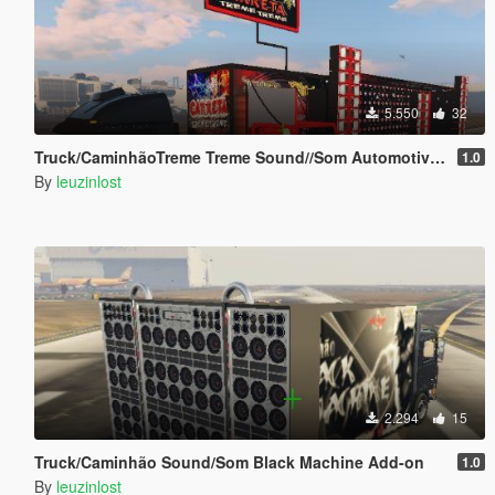
5.550
32
Truck/CaminhãoTreme Treme Sound//Som Automotivo Add-on
1.0
By
leuzinlost
2.294
15
Truck/Caminhão Sound/Som Black Machine Add-on
1.0
By
leuzinlost