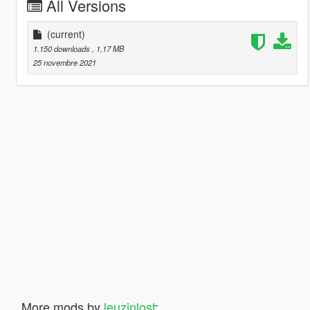
All Versions
(current)
1.150 downloads
, 1,17 MB
25 novembre 2021
More mods by
leuzinlost
: