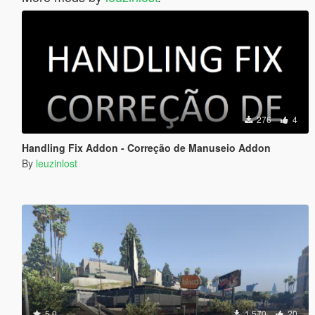
276
4
Handling Fix Addon - Correção de Manuseio Addon
By
leuzinlost
5.0
1.570
20