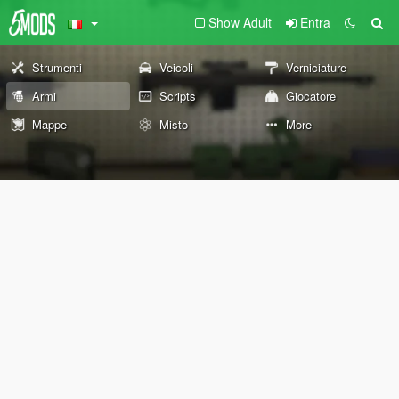
Show Adult
Entra
Strumenti
Veicoli
Verniciature
Armi
Scripts
Giocatore
Mappe
Misto
More