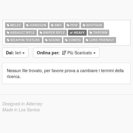
MELEE
HANDGUN
SMG
PDW
SHOTGUN
ASSAULT RIFLE
SNIPER RIFLE
HEAVY
THROWN
WEAPON TEXTURE
SOUND
CONFIG
LORE FRIENDLY
Dal:
Ieri
Ordina per:
Più Scaricato
Nessun file trovato, per favore prova a cambiare i termini della
ricerca.
Designed in Alderney
Made in Los Santos