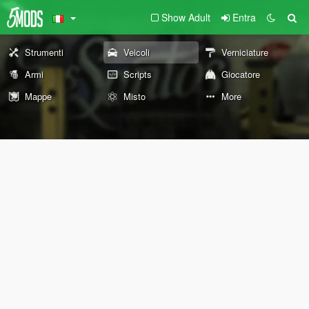
Show Adult
Entra
Strumenti
Veicoli
Verniciature
Armi
Scripts
Giocatore
Mappe
Misto
More