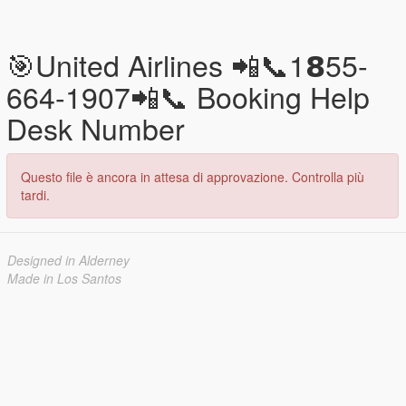
🎯United Airlines 📲📞1𝟴55-
664-1907📲📞 Booking Help
Desk Number
Questo file è ancora in attesa di approvazione. Controlla più
tardi.
Designed in Alderney
Made in Los Santos