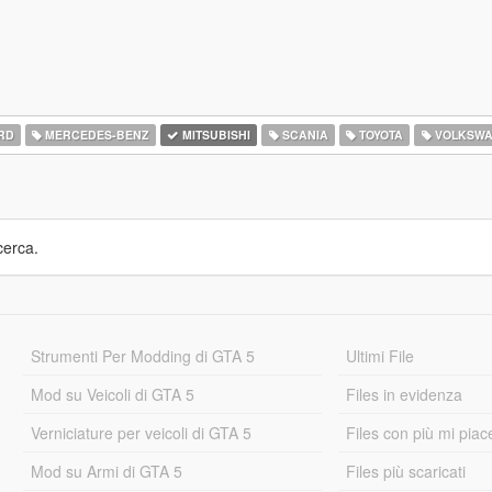
RD
MERCEDES-BENZ
MITSUBISHI
SCANIA
TOYOTA
VOLKSW
cerca.
Strumenti Per Modding di GTA 5
Ultimi File
Mod su Veicoli di GTA 5
Files in evidenza
Verniciature per veicoli di GTA 5
Files con più mi piac
Mod su Armi di GTA 5
Files più scaricati