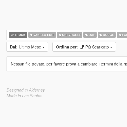
TRUCK
VANILLA EDIT
CHEVROLET
DAF
DODGE
FO
Dal:
Ultimo Mese
Ordina per:
Più Scaricato
Nessun file trovato, per favore prova a cambiare i termini della ri
Designed in Alderney
Made in Los Santos