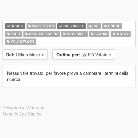
TRUCK
VANILLA EDIT
CHEVROLET
DAF
DODGE
FORD
MERCEDES-BENZ
MITSUBISHI
SCANIA
TOYOTA
VOLKSWAGEN
Dal:
Ultimo Mese
Ordina per:
Più Votato
Nessun file trovato, per favore prova a cambiare i termini della
ricerca.
Designed in Alderney
Made in Los Santos