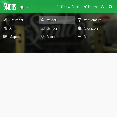
Show Adult
Entra
Strumenti
Veicoli
Verniciature
Armi
Scripts
Giocatore
Mappe
Misto
More