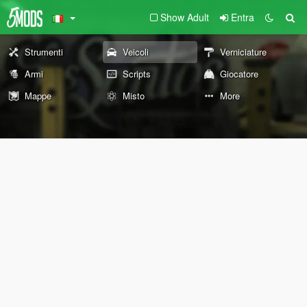
Show Adult
Entra
Strumenti
Veicoli
Verniciature
Armi
Scripts
Giocatore
Mappe
Misto
More