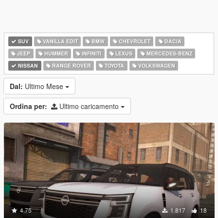
SUV
VANILLA EDIT
BMW
CHEVROLET
DACIA
JEEP
HUMMER
INFINITI
LEXUS
MERCEDES-BENZ
NISSAN
RANGE ROVER
TOYOTA
VOLKSWAGEN
Dal:
Ultimo Mese
Ordina per:
Ultimo caricamento
4.75
1.817
18