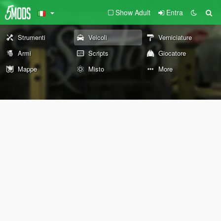
Show Adult
Entra
Strumenti
Veicoli
Verniciature
Armi
Scripts
Giocatore
Mappe
Misto
More