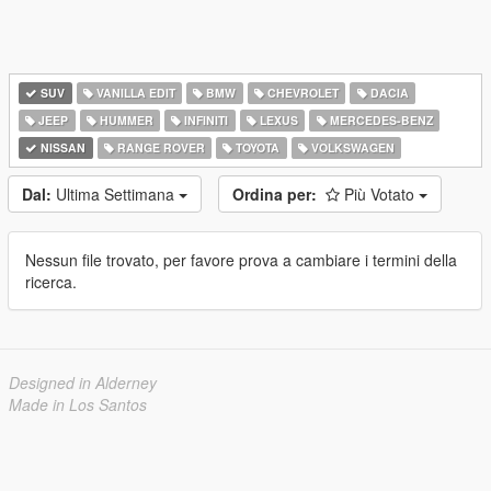
SUV
VANILLA EDIT
BMW
CHEVROLET
DACIA
JEEP
HUMMER
INFINITI
LEXUS
MERCEDES-BENZ
NISSAN
RANGE ROVER
TOYOTA
VOLKSWAGEN
Dal:
Ultima Settimana
Ordina per:
Più Votato
Nessun file trovato, per favore prova a cambiare i termini della
ricerca.
Designed in Alderney
Made in Los Santos