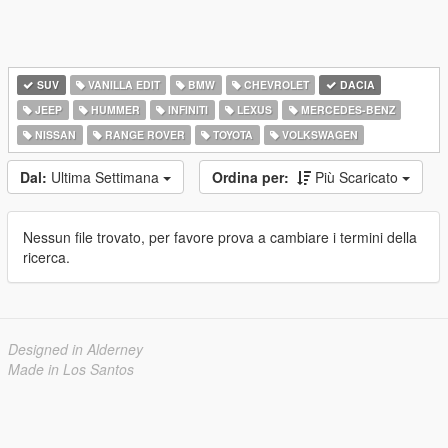
SUV
VANILLA EDIT
BMW
CHEVROLET
DACIA
JEEP
HUMMER
INFINITI
LEXUS
MERCEDES-BENZ
NISSAN
RANGE ROVER
TOYOTA
VOLKSWAGEN
Dal:
Ultima Settimana
Ordina per:
Più Scaricato
Nessun file trovato, per favore prova a cambiare i termini della
ricerca.
Designed in Alderney
Made in Los Santos