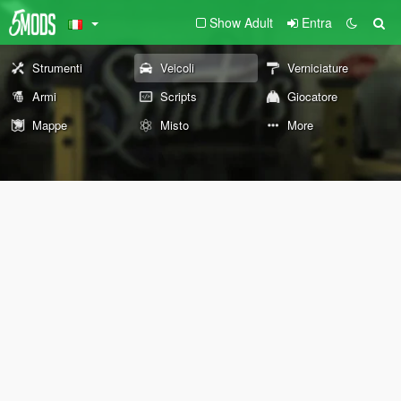
Show Adult
Entra
Strumenti
Veicoli
Verniciature
Armi
Scripts
Giocatore
Mappe
Misto
More