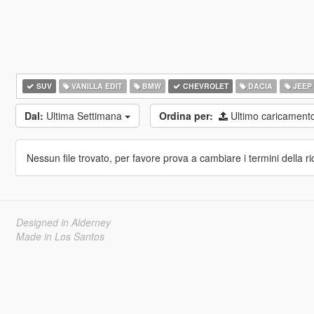
SUV
VANILLA EDIT
BMW
CHEVROLET
DACIA
JEEP
Dal:
Ultima Settimana
Ordina per:
Ultimo caricament
Nessun file trovato, per favore prova a cambiare i termini della ri
Designed in Alderney
Made in Los Santos