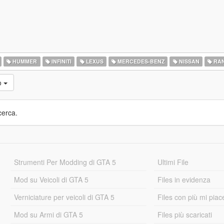
HUMMER
INFINITI
LEXUS
MERCEDES-BENZ
NISSAN
RAN
o
cerca.
Strumenti Per Modding di GTA 5
Ultimi File
Mod su Veicoli di GTA 5
Files in evidenza
Verniciature per veicoli di GTA 5
Files con più mi piac
Mod su Armi di GTA 5
Files più scaricati