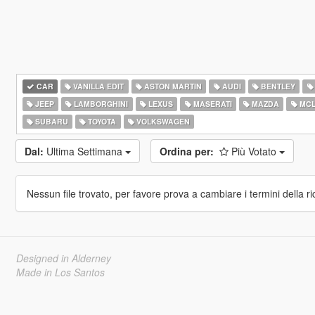
CAR
VANILLA EDIT
ASTON MARTIN
AUDI
BENTLEY
JEEP
LAMBORGHINI
LEXUS
MASERATI
MAZDA
MCL
SUBARU
TOYOTA
VOLKSWAGEN
Dal:
Ultima Settimana
Ordina per:
Più Votato
Nessun file trovato, per favore prova a cambiare i termini della ri
Designed in Alderney
Made in Los Santos