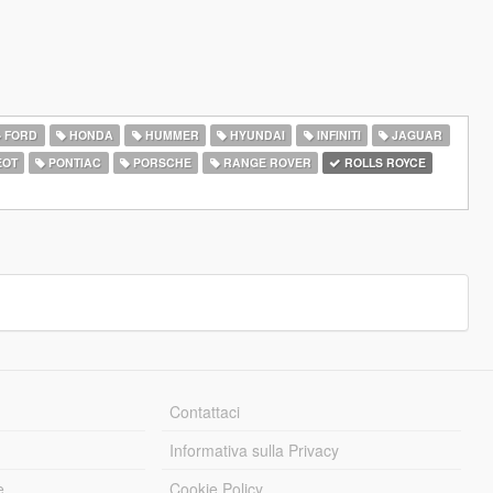
FORD
HONDA
HUMMER
HYUNDAI
INFINITI
JAGUAR
EOT
PONTIAC
PORSCHE
RANGE ROVER
ROLLS ROYCE
Contattaci
Informativa sulla Privacy
e
Cookie Policy