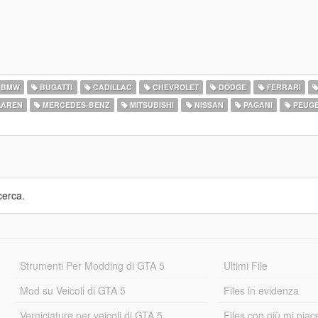
BMW
BUGATTI
CADILLAC
CHEVROLET
DODGE
FERRARI
AREN
MERCEDES-BENZ
MITSUBISHI
NISSAN
PAGANI
PEUG
cerca.
Strumenti Per Modding di GTA 5
Ultimi File
Mod su Veicoli di GTA 5
Files in evidenza
Verniciature per veicoli di GTA 5
Files con più mi piac