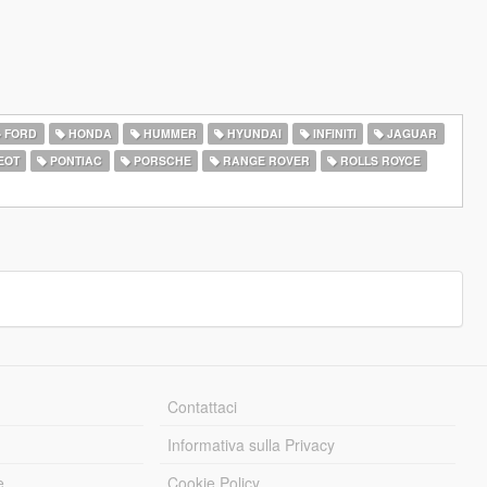
FORD
HONDA
HUMMER
HYUNDAI
INFINITI
JAGUAR
EOT
PONTIAC
PORSCHE
RANGE ROVER
ROLLS ROYCE
Contattaci
Informativa sulla Privacy
e
Cookie Policy