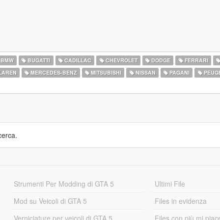
BMW
BUGATTI
CADILLAC
CHEVROLET
DODGE
FERRARI
LAREN
MERCEDES-BENZ
MITSUBISHI
NISSAN
PAGANI
PEUG
cerca.
Strumenti Per Modding di GTA 5
Ultimi File
Mod su Veicoli di GTA 5
Files in evidenza
Verniciature per veicoli di GTA 5
Files con più mi piac