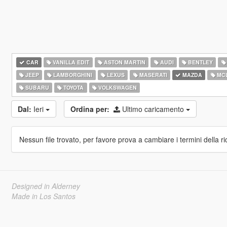
CAR
VANILLA EDIT
ASTON MARTIN
AUDI
BENTLEY
JEEP
LAMBORGHINI
LEXUS
MASERATI
MAZDA
MC
SUBARU
TOYOTA
VOLKSWAGEN
Dal:
Ieri
Ordina per:
Ultimo caricamento
Nessun file trovato, per favore prova a cambiare i termini della ri
Designed in Alderney
Made in Los Santos