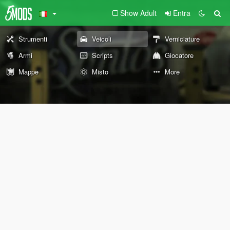
Show Adult
Entra
Strumenti
Veicoli
Verniciature
Armi
Scripts
Giocatore
Mappe
Misto
More