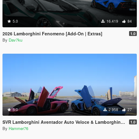
5.0
16.419
84
2026 Lamborghini Fenomeno [Add-On | Extras]
1.0
By
Dav7ku
5.0
2.958
27
SVR Lamborghini Aventador Auto Veloce & Lamborghini Aventador LP780-4 Ultimae [Add-On | Legacy | Enhanced]
1.0
By
Hammer76