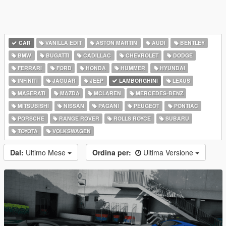
CAR
VANILLA EDIT
ASTON MARTIN
AUDI
BENTLEY
BMW
BUGATTI
CADILLAC
CHEVROLET
DODGE
FERRARI
FORD
HONDA
HUMMER
HYUNDAI
INFINITI
JAGUAR
JEEP
LAMBORGHINI
LEXUS
MASERATI
MAZDA
MCLAREN
MERCEDES-BENZ
MITSUBISHI
NISSAN
PAGANI
PEUGEOT
PONTIAC
PORSCHE
RANGE ROVER
ROLLS ROYCE
SUBARU
TOYOTA
VOLKSWAGEN
Dal:
Ultimo Mese
Ordina per:
Ultima Versione