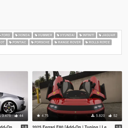
FORD
HONDA
HUMMER
HYUNDAI
INFINITI
JAGUAR
EOT
PONTIAC
PORSCHE
RANGE ROVER
ROLLS ROYCE
3.475
44
4.75
5.820
52
e | Extras]
2025 Ferrari F80 [Add-On | Tuning | Legacy | Enhanced]
1.0
1.0