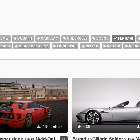
BMW
BUGATTI
CADILLAC
CHEVROLET
DODGE
FERRARI
AREN
MERCEDES-BENZ
MITSUBISHI
NISSAN
PAGANI
PEUG
464
23
4.89
ompetizione 1989 [Add-On]
Ferrari 12Cilindri Spider 2024 [Add-On | Templat
1.0