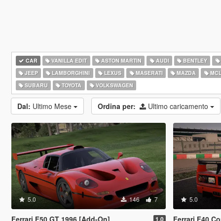
CAR
VANILLA EDIT
ASTON MARTIN
AUDI
BENTLEY
JEEP
LAMBORGHINI
LEXUS
MASERATI
MAZDA
MCL
SUBARU
TOYOTA
VOLKSWAGEN
Dal:
Ultimo Mese
Ordina per:
Ultimo caricamento
5.0
146
7
5.0
Ferrari F50 GT 1996 [Add-On]
Ferrari F40 C
1.0