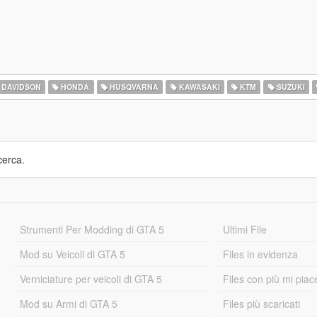
 DAVIDSON
HONDA
HUSQVARNA
KAWASAKI
KTM
SUZUKI
cerca.
Strumenti Per Modding di GTA 5
Ultimi File
Mod su Veicoli di GTA 5
Files in evidenza
Verniciature per veicoli di GTA 5
Files con più mi piac
Mod su Armi di GTA 5
Files più scaricati