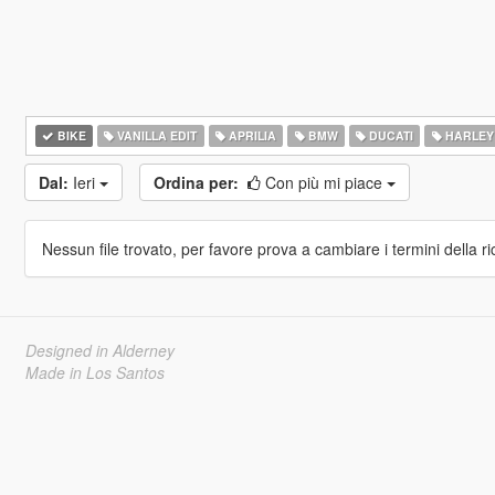
BIKE
VANILLA EDIT
APRILIA
BMW
DUCATI
HARLEY
Dal:
Ieri
Ordina per:
Con più mi piace
Nessun file trovato, per favore prova a cambiare i termini della ri
Designed in Alderney
Made in Los Santos