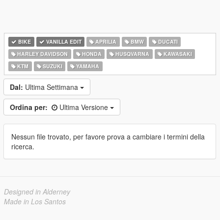
BIKE
VANILLA EDIT
APRILIA
BMW
DUCATI
HARLEY DAVIDSON
HONDA
HUSQVARNA
KAWASAKI
KTM
SUZUKI
YAMAHA
Dal:
Ultima Settimana
Ordina per:
Ultima Versione
Nessun file trovato, per favore prova a cambiare i termini della
ricerca.
Designed in Alderney
Made in Los Santos