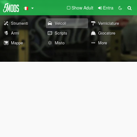
Show Adult
Entra
Strumenti
Veicoli
Verniciature
Armi
Scripts
Giocatore
Mappe
Misto
More