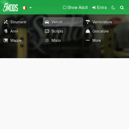
Show Adult
Entra
Strumenti
Veicoli
Verniciature
Armi
Scripts
Giocatore
Mappe
Misto
More