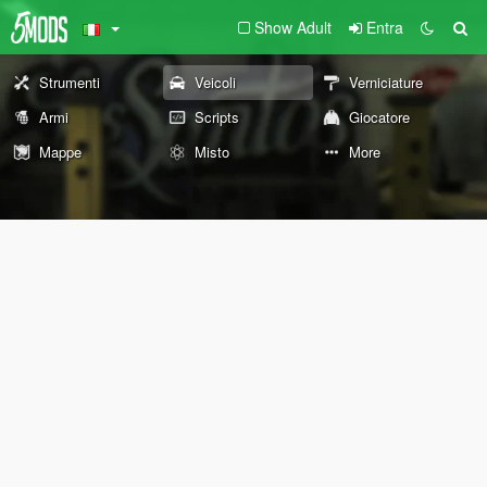
Show Adult
Entra
Strumenti
Veicoli
Verniciature
Armi
Scripts
Giocatore
Mappe
Misto
More