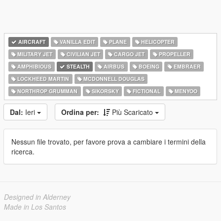
AIRCRAFT
VANILLA EDIT
PLANE
HELICOPTER
MILITARY JET
CIVILIAN JET
CARGO JET
PROPELLER
AMPHIBIOUS
STEALTH
AIRBUS
BOEING
EMBRAER
LOCKHEED MARTIN
MCDONNELL DOUGLAS
NORTHROP GRUMMAN
SIKORSKY
FICTIONAL
MENYOO
Dal:
Ieri
Ordina per:
Più Scaricato
Nessun file trovato, per favore prova a cambiare i termini della
ricerca.
Designed in Alderney
Made in Los Santos