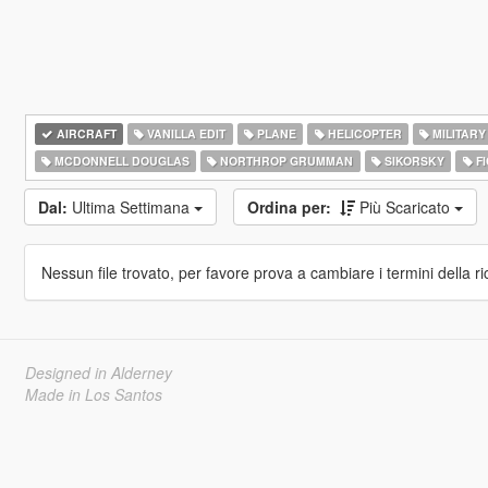
AIRCRAFT
VANILLA EDIT
PLANE
HELICOPTER
MILITARY
MCDONNELL DOUGLAS
NORTHROP GRUMMAN
SIKORSKY
FI
Dal:
Ultima Settimana
Ordina per:
Più Scaricato
Nessun file trovato, per favore prova a cambiare i termini della ri
Designed in Alderney
Made in Los Santos