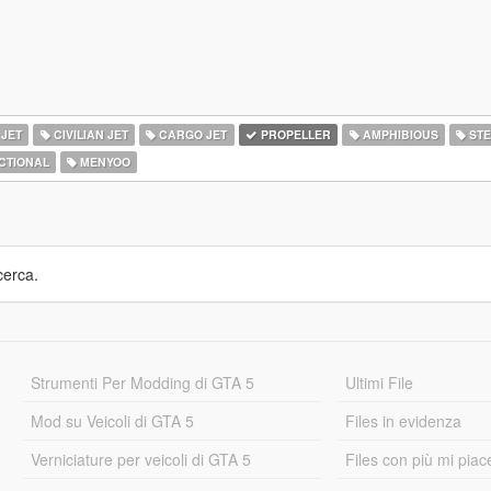
 JET
CIVILIAN JET
CARGO JET
PROPELLER
AMPHIBIOUS
STE
CTIONAL
MENYOO
cerca.
Strumenti Per Modding di GTA 5
Ultimi File
Mod su Veicoli di GTA 5
Files in evidenza
Verniciature per veicoli di GTA 5
Files con più mi piac