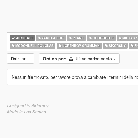
AIRCRAFT
VANILLA EDIT
PLANE
HELICOPTER
MILITARY
MCDONNELL DOUGLAS
NORTHROP GRUMMAN
SIKORSKY
FI
Dal:
Ieri
Ordina per:
Ultimo caricamento
Nessun file trovato, per favore prova a cambiare i termini della ri
Designed in Alderney
Made in Los Santos