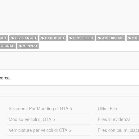
 JET
CIVILIAN JET
CARGO JET
PROPELLER
AMPHIBIOUS
STE
CTIONAL
MENYOO
cerca.
Strumenti Per Modding di GTA 5
Ultimi File
Mod su Veicoli di GTA 5
Files in evidenza
Verniciature per veicoli di GTA 5
Files con più mi piac