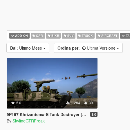
ADD-ON
CAR
BIKE
SUV
TRUCK
AIRCRAFT
TA
Dal:
Ultimo Mese
Ordina per:
Ultima Versione
5.0
1.284
30
9P157 Khrizantema-S Tank Destroyer [Add-On]
1.0
By
SkylineGTRFreak