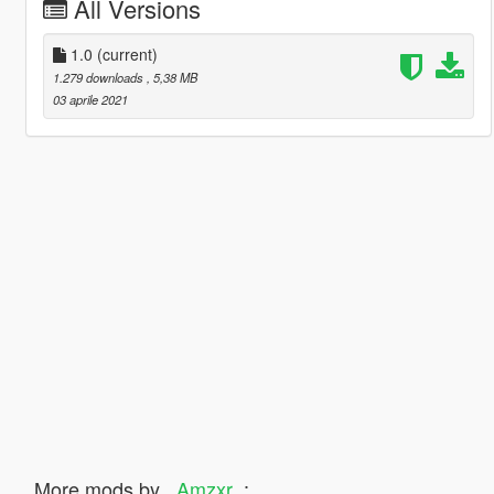
All Versions
1.0
(current)
1.279 downloads
, 5,38 MB
03 aprile 2021
More mods by
_Amzxr_
: