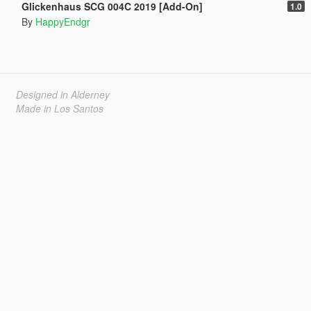
Glickenhaus SCG 004C 2019 [Add-On]
1.0
By
HappyEndgr
Designed in Alderney
Made in Los Santos