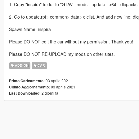
1. Copy "inspira" folder to "GTAV - mods - update - x64 - dlcpacks
2. Go to update.rpf> common> data> dlclist. And add new line: dlcp
Spawn Name: inspira
Please DO NOT edit the car without my permission. Thank you!
Please DO NOT RE-UPLOAD my mods on other sites.
ADD-ON
CAR
03 aprile 2021
Primo Caricamento:
03 aprile 2021
Ultimo Aggiornamento:
2 giorni fa
Last Downloaded: