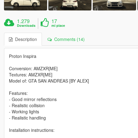
1.279
17
Downloads
mi piace
Description
Comments (14)
Proton Inspira
Conversion: AMZXR[ME]
Textures: AMZXR[ME]
Model of: GTA SAN ANDREAS [BY ALEX]
Features:
- Good mirror reflections
- Realistic collision
- Working lights
- Realistic handling
Installation instructions: