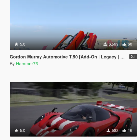
5.0
6.599
60
Gordon Murray Automotive T.50 [Add-On | Legacy | Enhanced]
2.1
By
Hammer76
5.0
582
16