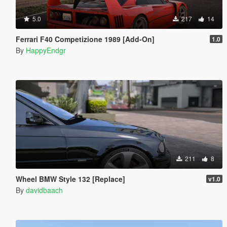
5.0
217
14
Ferrari F40 Competizione 1989 [Add-On]
1.0
By
HappyEndgr
211
8
Wheel BMW Style 132 [Replace]
v1.0
By
davidbaach