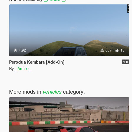
4.92
607
13
Perodua Kembara [Add-On]
1.0
By
_Amzxr_
More mods in
category:
vehicles