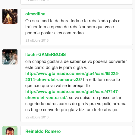
olmedilha
Ou seu mod ta da hora foda e ta rebaixado pois o
trainer tem a opcao de rebaixar sera que voce
poderia postar eles com rodao
21 ottobre 2016
Itachi-GAMERBOSS
ola chapax gostaria de saber se vc poderia converter
este carro do gta iv para o gta v.
http://www.gtainside.com/en/gta4/cars/65225-
2014-chevrolet-camaro-z28/
ha e tb tem esse tb
que axo que vc vai se intereçar tb
http://www.gtainside.com/en/gta4/cars/47147-
chevrolet-vectra-cd/.
se vc quiser eu posso estar
sugerindo outros carros do gta iv pra vc polir, arruma
os bug e converte pro gta v blz. um forte abraço.
22 ottobre 2016
Reinaldo Romero