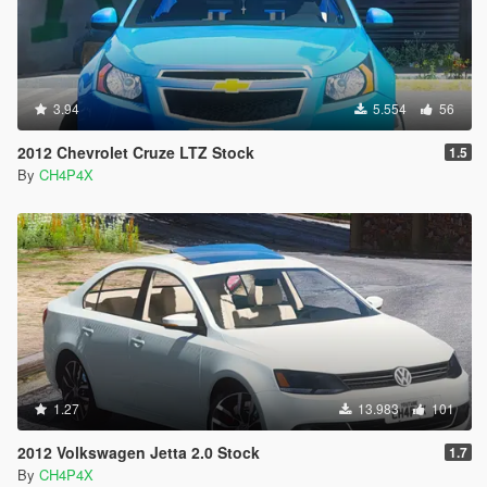
3.94
5.554
56
2012 Chevrolet Cruze LTZ Stock
1.5
By
CH4P4X
1.27
13.983
101
2012 Volkswagen Jetta 2.0 Stock
1.7
By
CH4P4X