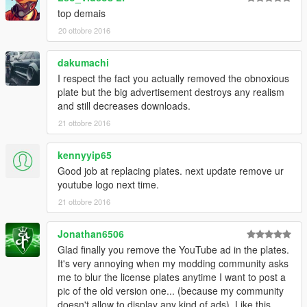
top demais
20 ottobre 2016
dakumachi
I respect the fact you actually removed the obnoxious
plate but the big advertisement destroys any realism
and still decreases downloads.
21 ottobre 2016
kennyyip65
Good job at replacing plates. next update remove ur
youtube logo next time.
21 ottobre 2016
Jonathan6506
Glad finally you remove the YouTube ad in the plates.
It's very annoying when my modding community asks
me to blur the license plates anytime I want to post a
pic of the old version one... (because my community
doesn't allow to display any kind of ads). Like this