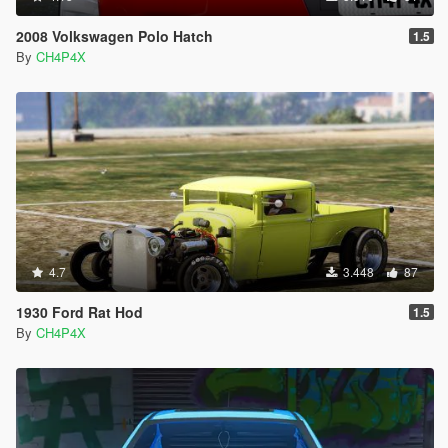
2008 Volkswagen Polo Hatch
1.5
By
CH4P4X
4.7
3.448
87
1930 Ford Rat Hod
1.5
By
CH4P4X