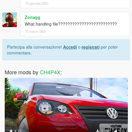
10 gennaio 2021
Zonagg
What handling file?????????????????????????
10 marzo 2021
Partecipa alla conversazione!
Accedi
o
registrati
per poter
commentare.
More mods by
CH4P4X
:
4.13
5.916
51