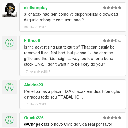
cleilsonplay
ai chapax não tem como vc disponibilizar o dowload
daquele reboque com som não ?
30 ottobre 2017
Fifthcell
Is the advertising just textures? That can easily be
removed if so. Not bad, but please fix the chrome
grille and the ride height... way too low for a bone
stock Civic... don’t want it to be ricey do you?
17 novembre 2017
Alcides23
Perfeito,mas a placa FIXA chapax em Sua Promoção
estragou todo seu TRABALHO...
17 ottobre 2019
Otavio226
@Ch4p4x
faz o novo Civic do vida real por favor