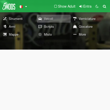
Show Adult
Entra
Strumenti
Veicoli
Verniciature
Armi
Scripts
Giocatore
Mappe
Misto
More