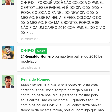
CH4P4X , PORQUÊ VOCÊ NÃO COLOCA O PAINEL
CERTO? ...ESSE PAINEL AI É DO CIVIC 2012/2014
POXA, COLOCA O PAINEL DO NEW CIVIC 2010
MESMO, ESSE PAINEL AI É FEIO, COLOCA O DO
2010 MESMO, FICA MAIS BONITO, PORQUE SE
NÃO FICA UM CARRO 2010 COM PAINEL DO CIVIC
2014 ;-;
23 ottobre 2016
CH4P4X
Autore
@Reinaldo Romero
pq nao tem painel do 2010 bem
modelado.
23 ottobre 2016
Reinaldo Romero
aaah entendi CH4P4X, o seu ponto de vista está
certinho, afinal, voce sempre entrega o MELHOR
conteúdo para nós! Meus parabéns mesmo pelo
seus carros, são os melhores! E quando fizer um
com o painel do Civic 2010, vou concerteza baixar
também da mesma forma, pois eu nem ligo que não