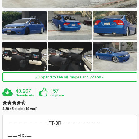
Expand to see all images and videos
40.267
157
Downloads
mi piace
4.39 / 5 stelle (19 voti)
================ PT/BR ================
====FIX===