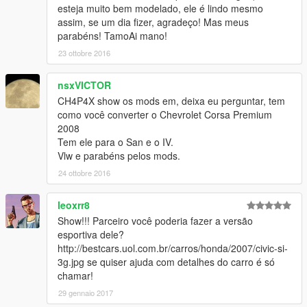
esteja muito bem modelado, ele é lindo mesmo
assim, se um dia fizer, agradeço! Mas meus
parabéns! TamoAi mano!
23 ottobre 2016
nsxVICTOR
CH4P4X show os mods em, deixa eu perguntar, tem
como você converter o Chevrolet Corsa Premium
2008
Tem ele para o San e o IV.
Vlw e parabéns pelos mods.
24 ottobre 2016
leoxrr8
Show!!! Parceiro você poderia fazer a versão
esportiva dele?
http://bestcars.uol.com.br/carros/honda/2007/civic-si-
3g.jpg se quiser ajuda com detalhes do carro é só
chamar!
29 gennaio 2017