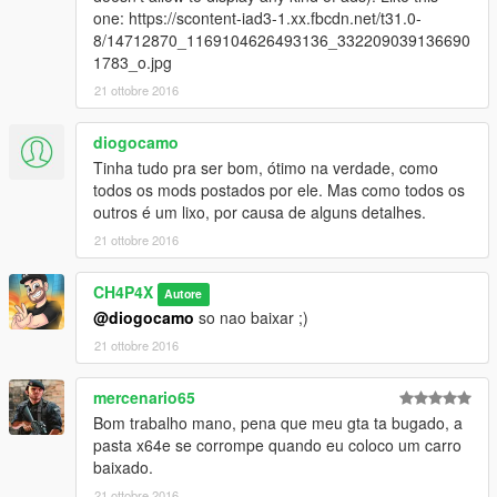
one: https://scontent-iad3-1.xx.fbcdn.net/t31.0-
8/14712870_1169104626493136_332209039136690
1783_o.jpg
21 ottobre 2016
diogocamo
Tinha tudo pra ser bom, ótimo na verdade, como
todos os mods postados por ele. Mas como todos os
outros é um lixo, por causa de alguns detalhes.
21 ottobre 2016
CH4P4X
Autore
@diogocamo
so nao baixar ;)
21 ottobre 2016
mercenario65
Bom trabalho mano, pena que meu gta ta bugado, a
pasta x64e se corrompe quando eu coloco um carro
baixado.
21 ottobre 2016