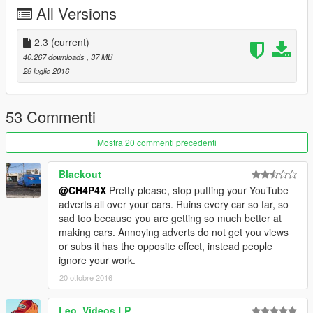
All Versions
Replaces the car: Stanier
Converted & Edit By: CH4P4X
2.3
(current)
Youtube: www.youtube.com/ch4p4x
40.267 downloads
, 37 MB
28 luglio 2016
Location of the car: x64e.rpf\levels\gta5\vehicles.rpf\
Location of the Handling: \update\update.rpf\common\data
53 Commenti
IF YOU ARE RECORDING VIDEO, DON'T FORGET TO LEAVE
Mostra 20 commenti precedenti
THE CREDITS ON DESCRIPTION THANK YOU..
Blackout
(OS INVEJOSOS FICA PUTO)
@CH4P4X
Pretty please, stop putting your YouTube
adverts all over your cars. Ruins every car so far, so
sad too because you are getting so much better at
making cars. Annoying adverts do not get you views
or subs it has the opposite effect, instead people
ignore your work.
20 ottobre 2016
Leo_Videos LP