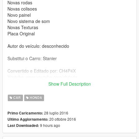
Novas rodas
Novas colisoes
Novo painel
Novo sistema de som
Novas Texturas
Placa Original
Autor do veículo: desconhecido
Substitui o Carro: Stanier
Convertido e Editado por: CH4P4X
Youtube: www.youtube.com/ch4p4x
Show Full Description
Local do carro: \x64e.rpf\levels\gta5\vehicles.rpf\
CAR
HONDA
Local da Handling: \update\update.rpf\common\data
28 luglio 2016
Primo Caricamento:
SE CASO VC FOR GRAVAR VIDEO, NÃO ESQUEÇA DE
20 ottobre 2016
Ultimo Aggiornamento:
DEIXAR OS CRÉDITOS NA DESCRIÇÃO OBRIGADO..
9 hours ago
Last Downloaded:
================== EN ==================