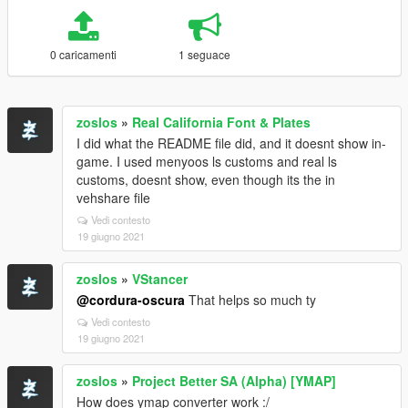
0 caricamenti
1 seguace
zoslos
»
Real California Font & Plates
I did what the README file did, and it doesnt show in-
game. I used menyoos ls customs and real ls
customs, doesnt show, even though its the in
vehshare file
Vedi contesto
19 giugno 2021
zoslos
»
VStancer
@cordura-oscura
That helps so much ty
Vedi contesto
19 giugno 2021
zoslos
»
Project Better SA (Alpha) [YMAP]
How does ymap converter work :/