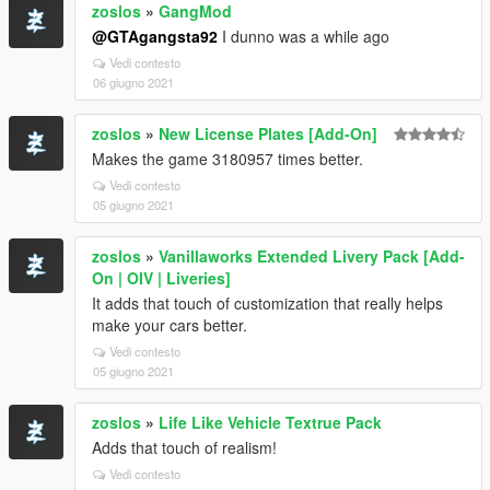
zoslos
»
GangMod
@GTAgangsta92
I dunno was a while ago
Vedi contesto
06 giugno 2021
zoslos
»
New License Plates [Add-On]
Makes the game 3180957 times better.
Vedi contesto
05 giugno 2021
zoslos
»
Vanillaworks Extended Livery Pack [Add-
On | OIV | Liveries]
It adds that touch of customization that really helps
make your cars better.
Vedi contesto
05 giugno 2021
zoslos
»
Life Like Vehicle Textrue Pack
Adds that touch of realism!
Vedi contesto