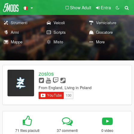
Show Adult
Entra
Strumenti
Veicoli
Verniciature
Armi
Scripts
Giocatore
Mappe
Misto
More
zoslos
From England, Living in Poland
71 files piaciuti
37 commenti
0 video