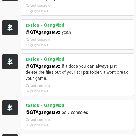
Vedi contesto
11 giugno 2021
zoslos
»
GangMod
@GTAgangsta92
yeah
Vedi contesto
11 giugno 2021
zoslos
»
GangMod
@GTAgangsta92
If it does you can always just
delete the files out of your scripts folder, it wont break
your game.
Vedi contesto
07 giugno 2021
zoslos
»
GangMod
@GTAgangsta92
pc > consoles
Vedi contesto
06 giugno 2021