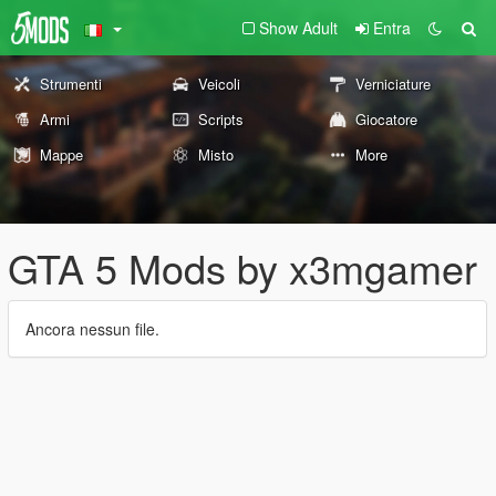
Show Adult
Entra
Strumenti
Veicoli
Verniciature
Armi
Scripts
Giocatore
Mappe
Misto
More
GTA 5 Mods by x3mgamer
Ancora nessun file.