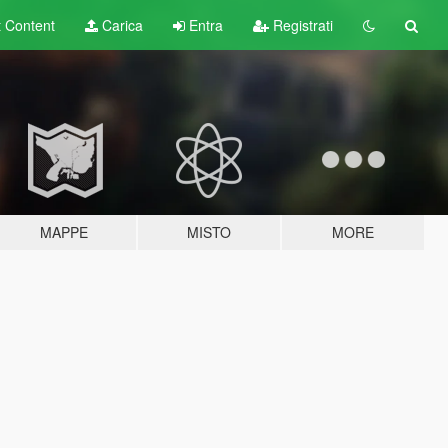
t
Content
Carica
Entra
Registrati
MAPPE
MISTO
MORE