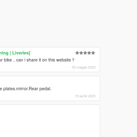
ing | Liveries]
r bike，can i share it on this website？
05 maggio 2023
e plates.mirror.Rear pedal.
19 aprile 2023