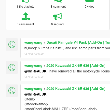
1 file piaciuto
18 commenti
0 video
0 caricamenti
0 seguaci
wangwang
»
Ducati Panigale V4 Pack [Add-On | Tun
hi,Imogen.i repair a bike，and use some parts from you
Vedi contesto
wangwang
»
2020 Kawasaki ZX-6R 636 [Add-On]
@UnReALDK
I have removed all the motorcycle licens
Vedi contesto
wangwang
»
2020 Kawasaki ZX-6R 636 [Add-On]
@UnReALDK
<Item>
<modelName/>
<modShopLabel>MNU_ZRF</modShopLabel>