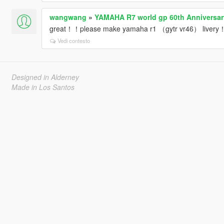
wangwang
»
YAMAHA R7 world gp 60th Anniversary
great！！please make yamaha r1 （gytr vr46） livery
Vedi contesto
Designed in Alderney
Made in Los Santos