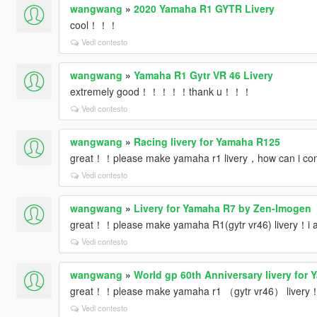
wangwang
»
2020 Yamaha R1 GYTR Livery
cool！！！
Vedi contesto
wangwang
»
Yamaha R1 Gytr VR 46 Livery
extremely good！！！！！thank u！！！
Vedi contesto
wangwang
»
Racing livery for Yamaha R125
great！！please make yamaha r1 livery，how can i co
Vedi contesto
wangwang
»
Livery for Yamaha R7 by Zen-Imogen
great！！please make yamaha R1(gytr vr46) livery！i am
Vedi contesto
wangwang
»
World gp 60th Anniversary livery for
great！！please make yamaha r1 （gytr vr46） livery
Vedi contesto