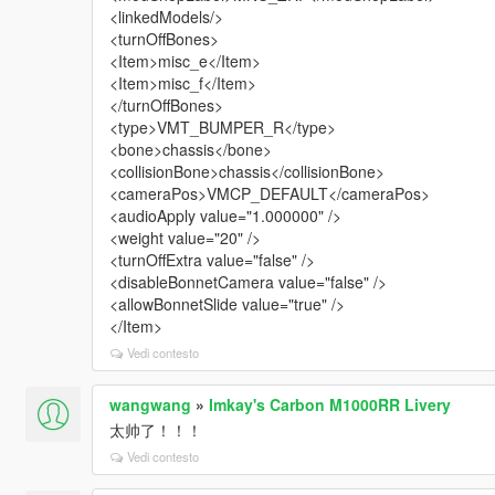
<linkedModels/>
<turnOffBones>
<Item>misc_e</Item>
<Item>misc_f</Item>
</turnOffBones>
<type>VMT_BUMPER_R</type>
<bone>chassis</bone>
<collisionBone>chassis</collisionBone>
<cameraPos>VMCP_DEFAULT</cameraPos>
<audioApply value="1.000000" />
<weight value="20" />
<turnOffExtra value="false" />
<disableBonnetCamera value="false" />
<allowBonnetSlide value="true" />
</Item>
Vedi contesto
wangwang
»
Imkay's Carbon M1000RR Livery
太帅了！！！
Vedi contesto