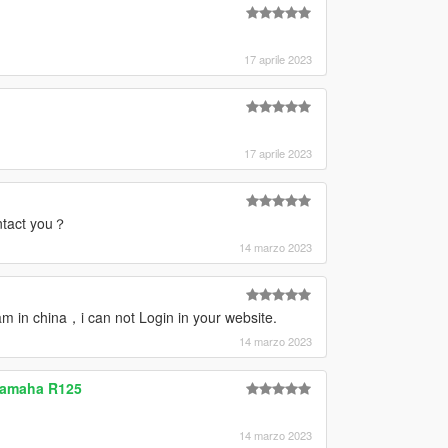
17 aprile 2023
17 aprile 2023
ntact you？
14 marzo 2023
 in china，i can not Login in your website.
14 marzo 2023
 Yamaha R125
！
14 marzo 2023