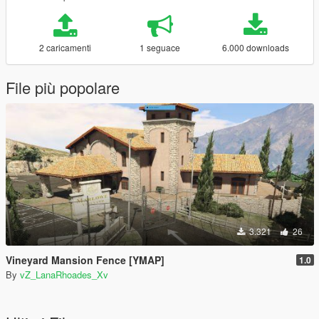
2 caricamenti
1 seguace
6.000 downloads
File più popolare
3.321
26
Vineyard Mansion Fence [YMAP]
1.0
By
vZ_LanaRhoades_Xv