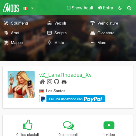
Show Adult
Entra
Strumenti
Veicoli
Verniciature
Armi
Scripts
Giocatore
Mappe
Misto
More
vZ_LanaRhoades_Xv
Los Santos
Fai una donazione con
0 files piaciuti
0 commenti
1 video