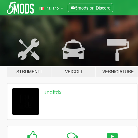
5mods on Discord
Italiano
STRUMENTI
VEICOLI
VERNICIATURE
undftdx