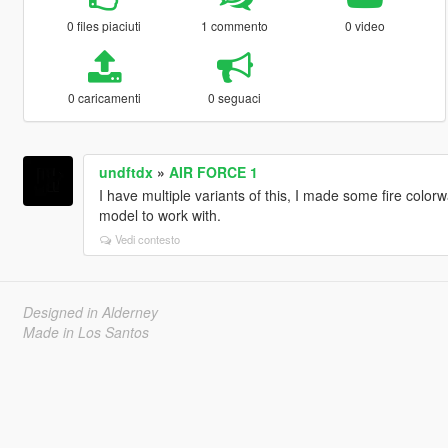
0 files piaciuti
1 commento
0 video
0 caricamenti
0 seguaci
undftdx
»
AIR FORCE 1
I have multiple variants of this, I made some fire colorw
model to work with.
Vedi contesto
Designed in Alderney
Made in Los Santos