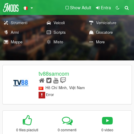
Show Adult
Entra
Strumenti
Veicoli
Verniciature
Armi
Scripts
Giocatore
Mappe
Misto
More
tv88samcom
Hồ Chí Minh, Việt Nam
0 files piaciuti
0 commenti
0 video