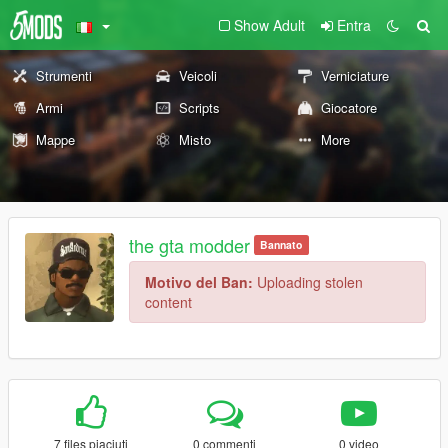
Show Adult
Entra
Strumenti
Veicoli
Verniciature
Armi
Scripts
Giocatore
Mappe
Misto
More
the gta modder
Bannato
Motivo del Ban:
Uploading stolen
content
7 files piaciuti
0 commenti
0 video