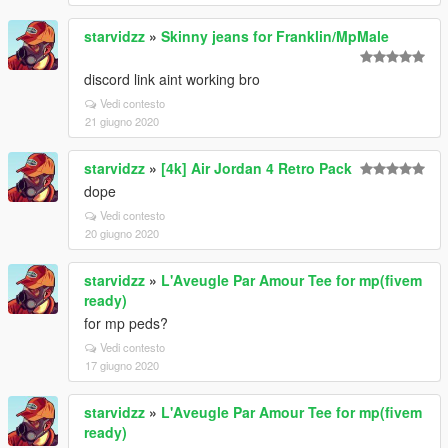
starvidzz
»
Skinny jeans for Franklin/MpMale
discord link aint working bro
Vedi contesto
21 giugno 2020
starvidzz
»
[4k] Air Jordan 4 Retro Pack
dope
Vedi contesto
20 giugno 2020
starvidzz
»
L'Aveugle Par Amour Tee for mp(fivem
ready)
for mp peds?
Vedi contesto
17 giugno 2020
starvidzz
»
L'Aveugle Par Amour Tee for mp(fivem
ready)