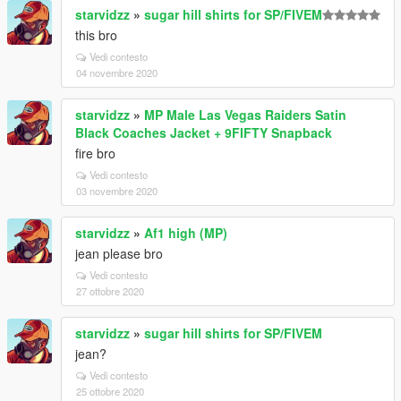
starvidzz
»
sugar hill shirts for SP/FIVEM
this bro
Vedi contesto
04 novembre 2020
starvidzz
»
MP Male Las Vegas Raiders Satin
Black Coaches Jacket + 9FIFTY Snapback
fire bro
Vedi contesto
03 novembre 2020
starvidzz
»
Af1 high (MP)
jean please bro
Vedi contesto
27 ottobre 2020
starvidzz
»
sugar hill shirts for SP/FIVEM
jean?
Vedi contesto
25 ottobre 2020