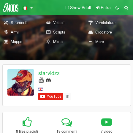
Show Adult
Entra
Strumenti
Veicoli
Verniciature
Armi
Scripts
Giocatore
Mappe
Misto
More
starvidzz
8 files piaciuti
19 commenti
7 video