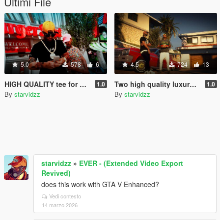
Ultimi File
5.0
578
6
4.5
724
13
HIGH QUALITY tee for mp MALE
Two high quality luxury t-shirt for MP
1.0
1.0
By
starvidzz
By
starvidzz
starvidzz
»
EVER - (Extended Video Export
Revived)
does this work with GTA V Enhanced?
Vedi contesto
14 marzo 2026