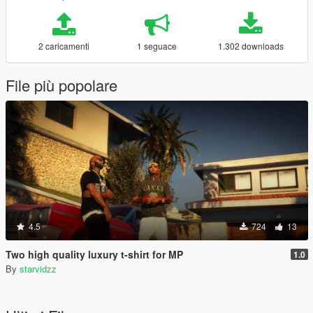
2 caricamenti
1 seguace
1.302 downloads
File più popolare
4.5
724
13
Two high quality luxury t-shirt for MP
1.0
By
starvidzz