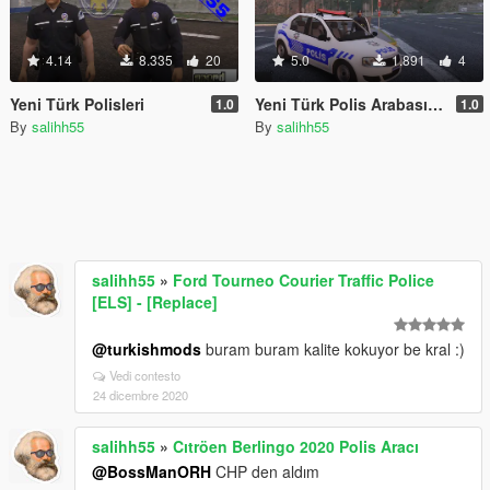
4.14
8.335
20
5.0
1.891
4
Yeni Türk Polisleri
Yeni Türk Polis Arabası (Logan) 2017 versiyon
1.0
1.0
By
salihh55
By
salihh55
salihh55
»
Ford Tourneo Courier Traffic Police
[ELS] - [Replace]
@turkishmods
buram buram kalite kokuyor be kral :)
Vedi contesto
24 dicembre 2020
salihh55
»
Cıtröen Berlingo 2020 Polis Aracı
@BossManORH
CHP den aldım