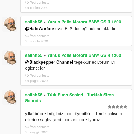
Vedi contesto
09 ottobre 2020
salihh55
»
Yunus Polis Motoru BMW GS R 1200
@HaloWarfare
evet ELS desteği bulunmaktadır
Vedi contesto
31 agosto 2020
salihh55
»
Yunus Polis Motoru BMW GS R 1200
@Blackpepper Channel
teşekkür ediyorum iyi
eğlenceler
Vedi contesto
06 giugno 2020
salihh55
»
Türk Siren Sesleri - Turkish Siren
Sounds
yıllardır beklediğimiz mod diyebilirim. Temiz çalışma
ellerine sağlık. yeni modlarını bekliyoruz.
Vedi contesto
31 maggio 2020