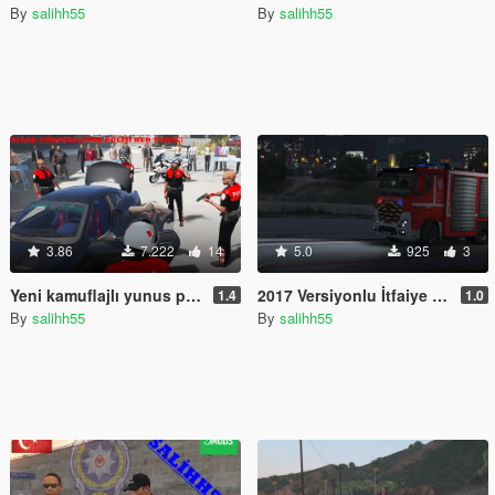
By
salihh55
By
salihh55
3.86
7.222
14
5.0
925
3
Yeni kamuflajlı yunus polisleri
2017 Versiyonlu İtfaiye aracı
1.4
1.0
By
salihh55
By
salihh55