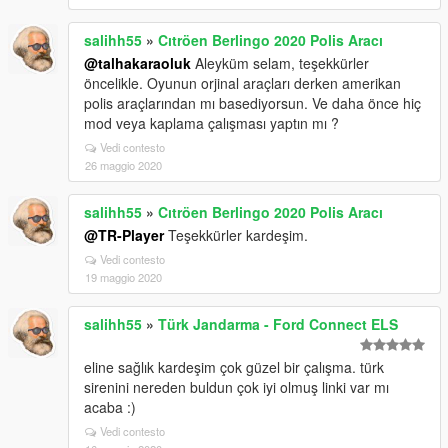
salihh55
»
Cıtröen Berlingo 2020 Polis Aracı
@talhakaraoluk
Aleyküm selam, teşekkürler
öncelikle. Oyunun orjinal araçları derken amerikan
polis araçlarından mı basediyorsun. Ve daha önce hiç
mod veya kaplama çalışması yaptın mı ?
Vedi contesto
26 maggio 2020
salihh55
»
Cıtröen Berlingo 2020 Polis Aracı
@TR-Player
Teşekkürler kardeşim.
Vedi contesto
19 maggio 2020
salihh55
»
Türk Jandarma - Ford Connect ELS
eline sağlık kardeşim çok güzel bir çalışma. türk
sirenini nereden buldun çok iyi olmuş linki var mı
acaba :)
Vedi contesto