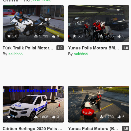
5.0
5.733
9
5.0
6.405
3
Türk Trafik Polisi Motoru (ŞAHİN) Yamaha
Yunus Polis Motoru BMW GS R 1200
1.0
1.0
By
salihh55
By
salihh55
5.0
1.608
3
1.730
6
Cıtröen Berlingo 2020 Polis Aracı
Yunus Polisi Motoru (BETA)
1.0