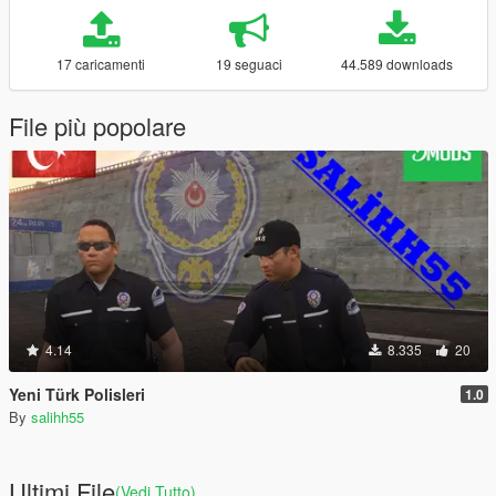
17 caricamenti
19 seguaci
44.589 downloads
File più popolare
4.14
8.335
20
Yeni Türk Polisleri
1.0
By
salihh55
Ultimi File
(Vedi Tutto)