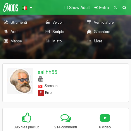
Show Adult
Entra
Strumenti
Veicoli
Verniciature
Armi
Scripts
Giocatore
Mappe
Misto
More
salihh55
Samsun
395 files piaciuti
214 commenti
6 video