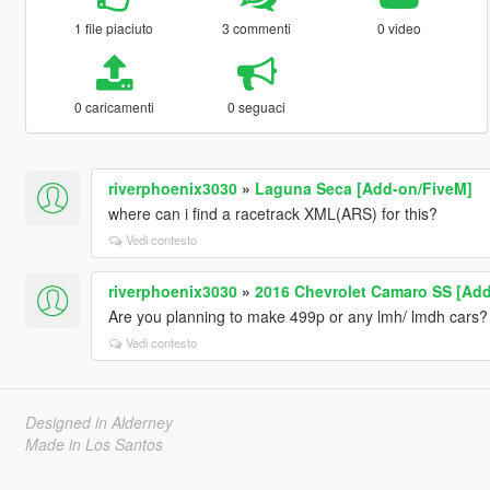
1 file piaciuto
3 commenti
0 video
0 caricamenti
0 seguaci
riverphoenix3030
»
Laguna Seca [Add-on/FiveM]
where can i find a racetrack XML(ARS) for this?
Vedi contesto
riverphoenix3030
»
2016 Chevrolet Camaro SS [Add
Are you planning to make 499p or any lmh/ lmdh cars?
Vedi contesto
Designed in Alderney
Made in Los Santos