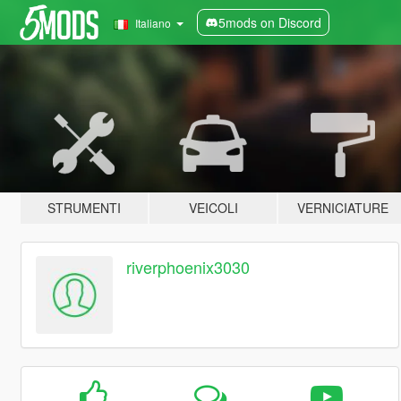
5mods on Discord
Italiano
STRUMENTI
VEICOLI
VERNICIATURE
riverphoenix3030