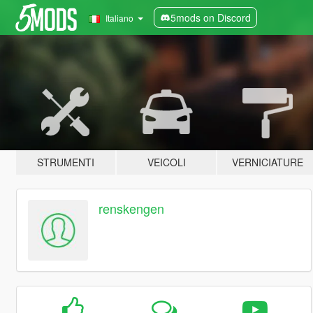
5mods on Discord
Italiano
STRUMENTI
VEICOLI
VERNICIATURE
renskengen