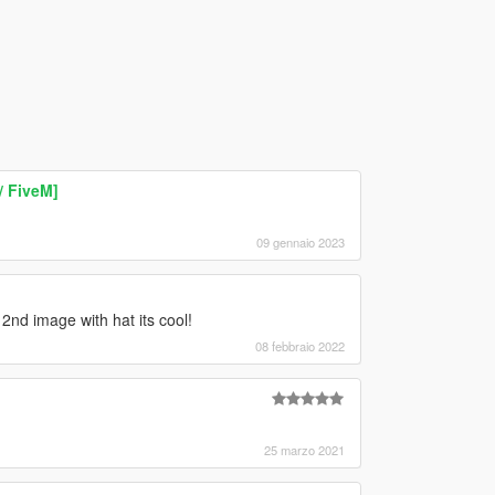
 FiveM]
09 gennaio 2023
2nd image with hat its cool!
08 febbraio 2022
25 marzo 2021