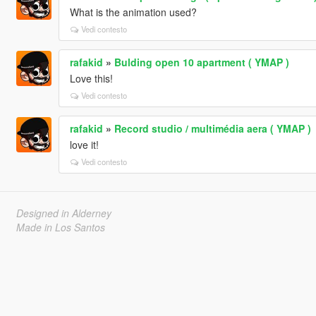
What is the animation used?
Vedi contesto
rafakid
»
Bulding open 10 apartment ( YMAP )
Love this!
Vedi contesto
rafakid
»
Record studio / multimédia aera ( YMAP )
love it!
Vedi contesto
Designed in Alderney
Made in Los Santos