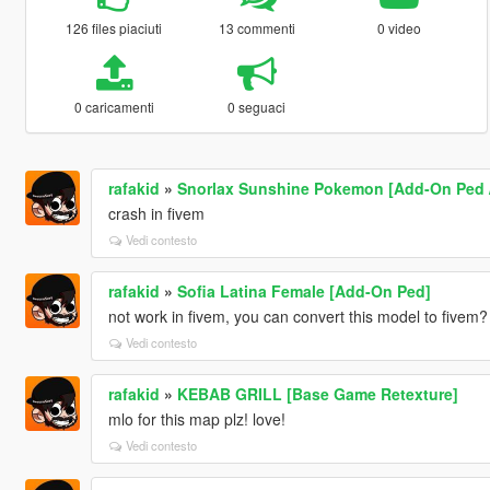
126 files piaciuti
13 commenti
0 video
0 caricamenti
0 seguaci
rafakid
»
Snorlax Sunshine Pokemon [Add-On Ped /
crash in fivem
Vedi contesto
rafakid
»
Sofia Latina Female [Add-On Ped]
not work in fivem, you can convert this model to fivem? 
Vedi contesto
rafakid
»
KEBAB GRILL [Base Game Retexture]
mlo for this map plz! love!
Vedi contesto