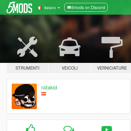
5mods on Discord
Italiano
STRUMENTI
VEICOLI
VERNICIATURE
rafakid