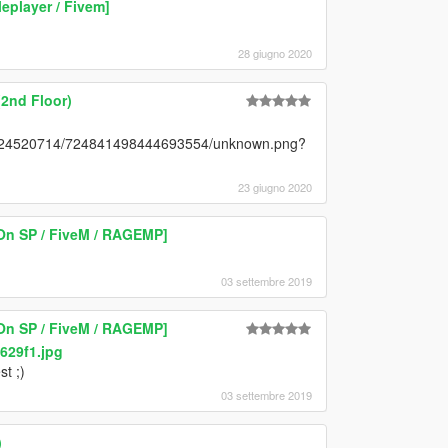
eplayer / Fivem]
28 giugno 2020
(2nd Floor)
88824520714/724841498444693554/unknown.png?
23 giugno 2020
n SP / FiveM / RAGEMP]
03 settembre 2019
n SP / FiveM / RAGEMP]
629f1.jpg
t ;)
03 settembre 2019
)