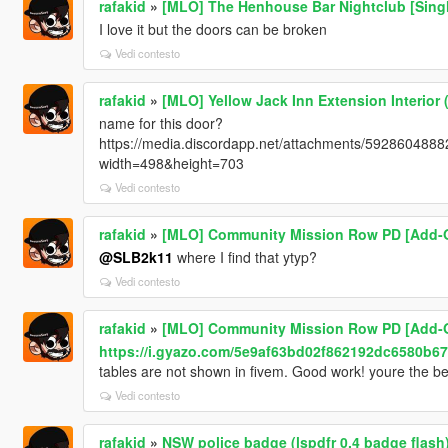
rafakid
»
[MLO] The Henhouse Bar Nightclub [Singl
I love it but the doors can be broken
Vedi contesto
rafakid
»
[MLO] Yellow Jack Inn Extension Interior 
name for this door?
https://media.discordapp.net/attachments/5928604
width=498&height=703
Vedi contesto
rafakid
»
[MLO] Community Mission Row PD [Add-O
@SLB2k11
where I find that ytyp?
Vedi contesto
rafakid
»
[MLO] Community Mission Row PD [Add-O
https://i.gyazo.com/5e9af63bd02f862192dc6580b67
tables are not shown in fivem. Good work! youre the bes
Vedi contesto
rafakid
»
NSW police badge (lspdfr 0.4 badge flash