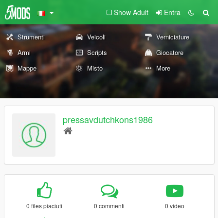
Show Adult
Entra
Strumenti
Veicoli
Verniciature
Armi
Scripts
Giocatore
Mappe
Misto
More
pressavdutchkons1986
0 files piaciuti
0 commenti
0 video