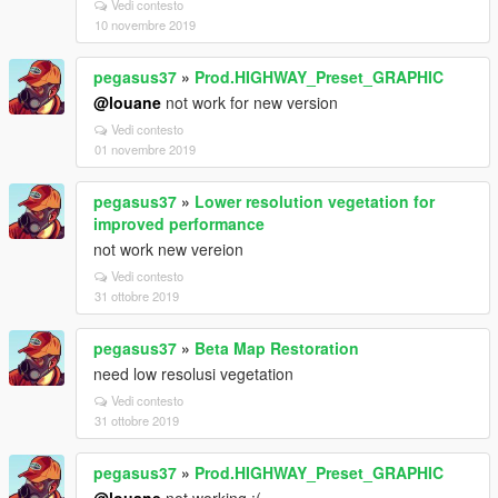
Vedi contesto
10 novembre 2019
pegasus37
»
Prod.HIGHWAY_Preset_GRAPHIC
@louane
not work for new version
Vedi contesto
01 novembre 2019
pegasus37
»
Lower resolution vegetation for
improved performance
not work new vereion
Vedi contesto
31 ottobre 2019
pegasus37
»
Beta Map Restoration
need low resolusi vegetation
Vedi contesto
31 ottobre 2019
pegasus37
»
Prod.HIGHWAY_Preset_GRAPHIC