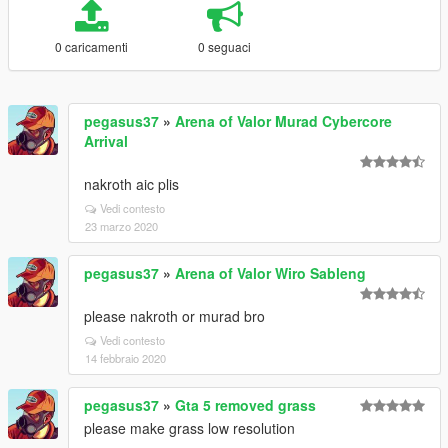
0 caricamenti
0 seguaci
pegasus37
»
Arena of Valor Murad Cybercore
Arrival
nakroth aic plis
Vedi contesto
23 marzo 2020
pegasus37
»
Arena of Valor Wiro Sableng
please nakroth or murad bro
Vedi contesto
14 febbraio 2020
pegasus37
»
Gta 5 removed grass
please make grass low resolution