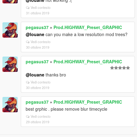
@louane
not working :(
Vedi contesto
31 ottobre 2019
pegasus37
»
Prod.HIGHWAY_Preset_GRAPHIC
@louane
can you make a low resolution mod trees?
Vedi contesto
30 ottobre 2019
pegasus37
»
Prod.HIGHWAY_Preset_GRAPHIC
@louane
thanks bro
Vedi contesto
30 ottobre 2019
pegasus37
»
Prod.HIGHWAY_Preset_GRAPHIC
best grphic . please remove blur timecycle
Vedi contesto
29 ottobre 2019