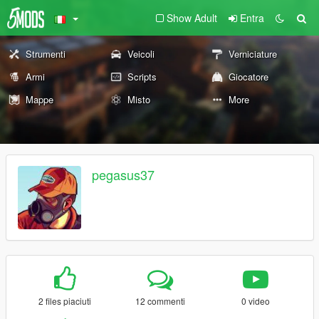
Show Adult
Entra
Strumenti
Veicoli
Verniciature
Armi
Scripts
Giocatore
Mappe
Misto
More
pegasus37
2 files piaciuti
12 commenti
0 video