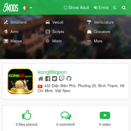
Show Adult
Entra
Strumenti
Veicoli
Verniciature
Armi
Scripts
Giocatore
Mappe
Misto
More
kong88qpon
432 Điện Biên Phủ, Phường 25, Bình Thạnh, Hồ
Chí Minh, Việt Nam
0 files piaciuti
0 commenti
0 video