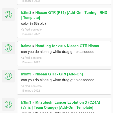
18 marzo 2022
k3lm3
»
Nissan GTR (R35) [Add-On | Tuning | RHD
| Template]
color in 6th pic?
Vedi contesto
15 marzo 2022
k3lm3
»
Handling for 2015 Nissan GTR Nismo
can you do alpha g white drag gtr pleaseeeee
Vedi contesto
15 marzo 2022
k3lm3
»
Nissan GTR - GT3 [Add-On]
can you do alpha g white drag gtr pleaseeeee
Vedi contesto
15 marzo 2022
k3lm3
»
Mitsubishi Lancer Evolution X (CZ4A)
(Varis | Team Orange) [Add-On | Template]