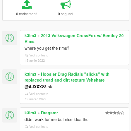
0 caricamenti
0 seguaci
k3lm3
»
2013 Volkswagen CrossFox w/ Bentley 20
Rims
where you get the rims?
Vedi contesto
15 aprile 2022
k3lm3
»
Hoosier Drag Radials "slicks" with
replaced tread and dirt texture Vehshare
@AJXXX23
ok
Vedi contesto
19 marzo 2022
k3lm3
»
Dragster
didnt work for me but nice idea tho
Vedi contesto