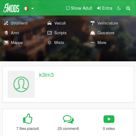
Show Adult
Entra
Strumenti
Veicoli
Verniciature
Armi
Scripts
Giocatore
Mappe
Misto
More
k3lm3
7 files piaciuti
25 commenti
0 video