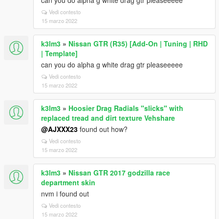
can you do alpha g white drag gtr pleaseeeee
Vedi contesto
15 marzo 2022
k3lm3
»
Nissan GTR (R35) [Add-On | Tuning | RHD
| Template]
can you do alpha g white drag gtr pleaseeeee
Vedi contesto
15 marzo 2022
k3lm3
»
Hoosier Drag Radials "slicks" with
replaced tread and dirt texture Vehshare
@AJXXX23
found out how?
Vedi contesto
15 marzo 2022
k3lm3
»
Nissan GTR 2017 godzilla race
department skin
nvm i found out
Vedi contesto
15 marzo 2022