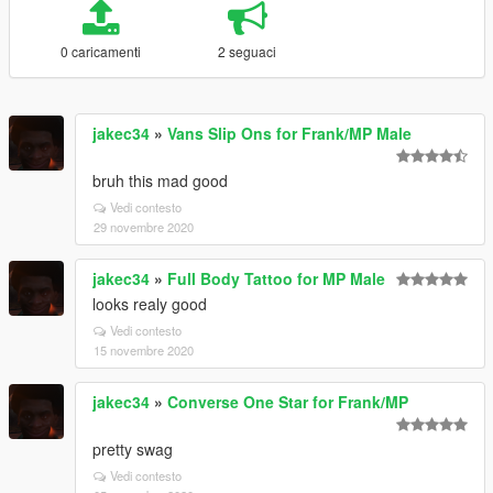
0 caricamenti
2 seguaci
jakec34
»
Vans Slip Ons for Frank/MP Male
bruh this mad good
Vedi contesto
29 novembre 2020
jakec34
»
Full Body Tattoo for MP Male
looks realy good
Vedi contesto
15 novembre 2020
jakec34
»
Converse One Star for Frank/MP
pretty swag
Vedi contesto