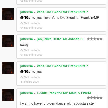
05 novembre 2020
jakec34
»
Vans Old Skool for Franklin/MP
@NGame
yes i love Vans Old Skool for Franklin/MP
Vedi contesto
04 novembre 2020
jakec34
»
[4K] Nike Retro Air Jordan 3
swag
Vedi contesto
01 novembre 2020
jakec34
»
Vans Old Skool for Franklin/MP
@NGame
yes
Vedi contesto
31 ottobre 2020
jakec34
»
T-Shirt Pack for MP Male & FiveM
I want to have forbiden dance with augusta sister