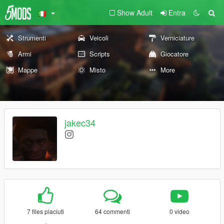
Show Adult
Entra
Strumenti
Veicoli
Verniciature
Armi
Scripts
Giocatore
Mappe
Misto
More
jakec34
7 files piaciuti
64 commenti
0 video