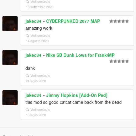
Vedi contesto
18 settembre 2020
jakec34
»
CYBERPUNKED 2077 MAP
amazing work
Vedi contesto
14 agosto 2020
jakec34
»
Nike SB Dunk Lows for Frank/MP
dank
Vedi contesto
24 luglio 2020
jakec34
»
Jimmy Hopkins [Add-On Ped]
this mod so good catcat came back from the dead
Vedi contesto
13 luglio 2020