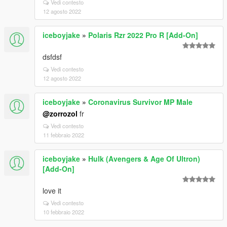
Vedi contesto
12 agosto 2022
iceboyjake
»
Polaris Rzr 2022 Pro R [Add-On]
dsfdsf
Vedi contesto
12 agosto 2022
iceboyjake
»
Coronavirus Survivor MP Male
@zorrozol
fr
Vedi contesto
11 febbraio 2022
iceboyjake
»
Hulk (Avengers & Age Of Ultron)
[Add-On]
love it
Vedi contesto
10 febbraio 2022