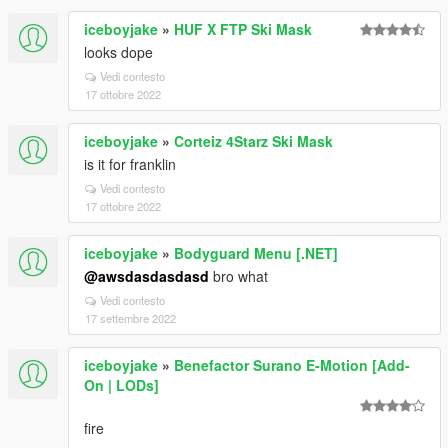
iceboyjake
»
HUF X FTP Ski Mask
looks dope
Vedi contesto
17 ottobre 2022
iceboyjake
»
Corteiz 4Starz Ski Mask
is it for franklin
Vedi contesto
17 ottobre 2022
iceboyjake
»
Bodyguard Menu [.NET]
@awsdasdasdasd
bro what
Vedi contesto
17 settembre 2022
iceboyjake
»
Benefactor Surano E-Motion [Add-
On | LODs]
fire