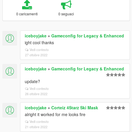
0 caricamenti
0 seguaci
iceboyjake
»
Gameconfig for Legacy & Enhanced
ight cool thanks
Vedi contesto
27 ottobre 2022
iceboyjake
»
Gameconfig for Legacy & Enhanced
update?
Vedi contesto
26 ottobre 2022
iceboyjake
»
Corteiz 4Starz Ski Mask
alright it worked for me looks fire
Vedi contesto
21 ottobre 2022