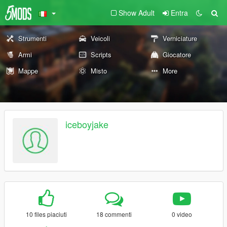
Show Adult
Entra
Strumenti
Veicoli
Verniciature
Armi
Scripts
Giocatore
Mappe
Misto
More
iceboyjake
10 files piaciuti
18 commenti
0 video